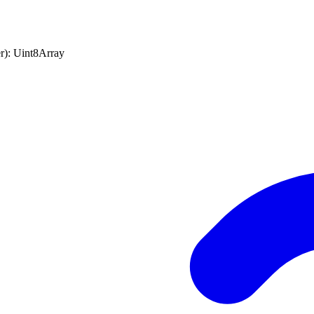
r
)
:
Uint8Array