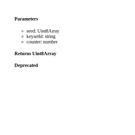
Parameters
seed
:
Uint8Array
keysetId
:
string
counter
:
number
Returns
Uint8Array
Deprecated