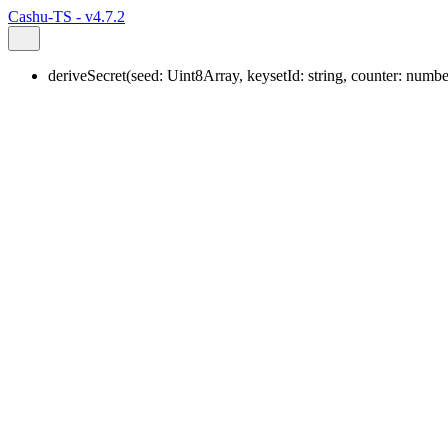
Cashu-TS - v4.7.2
deriveSecret
(
seed
:
Uint8Array
,
keysetId
:
string
,
counter
:
numbe